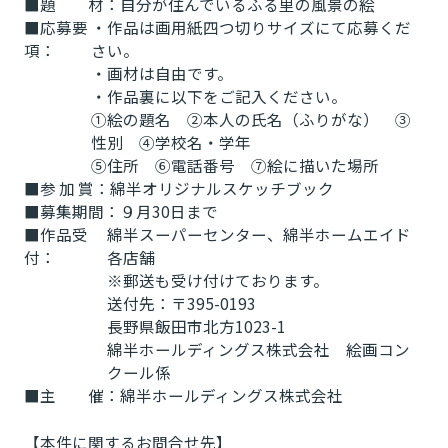
■題 材：
自分が住んでいるふる里の風景の絵
■応募要
・作品は画用紙四つ切りサイズにて応募くだ
項：
さい。
・画材は自由です。
・作品裏に以下をご記入ください。
①絵の題名 ②本人の氏名（ふりがな） ③
性別 ④学校名・学年
⑤住所 ⑥電話番号 ⑦絵に描いた場所
■参 加 賞：
綿半オリジナルスケッチブック
■募集期間：
９月30日まで
■作品受
綿半スーパーセンター、綿半ホームエイド
付：
各店舗
※郵送も受け付けております。
送付先：〒395-0193
長野県飯田市北方1023-1
綿半ホールディングス株式会社 絵画コン
クール係
■主 催：
綿半ホールディングス株式会社
【本件に関するお問合せ先】