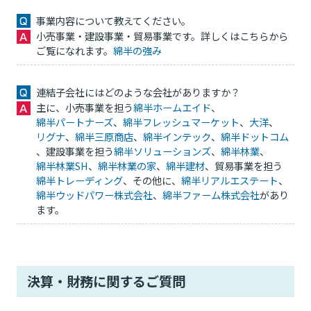
事業内容について教えてください。
小売事業・建設事業・貿易事業です。詳しくはこちらから
ご覧になれます。
綿半の強み
連結子会社にはどのような会社がありますか？
主に、小売事業を担う
綿半ホームエイド
、
綿半パートナーズ
、
綿半フレッシュマーケット
、
大洋
、
リグナ
、
綿半三原商店
、
綿半インテック
、
綿半ドットコム
、建設事業を担う
綿半ソリューションズ
、
綿半林業
、
綿半林業SH
、
綿半林業の家
、
綿半建材
、貿易事業を担う
綿半トレーディング
、その他に、
綿半リアルエステート
、
綿半ウッドパワー株式会社
、
綿半ファーム株式会社
があり
ます。
決算・財務に関するご質問