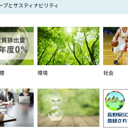
ープとサスティナビリティ
標
環境
社会