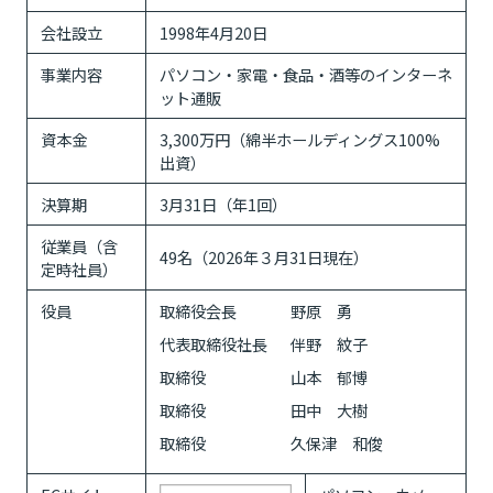
会社設立
1998年4月20日
事業内容
パソコン・家電・食品・酒等のインターネ
ット通販
資本金
3,300万円（綿半ホールディングス100%
出資）
決算期
3月31日（年1回）
従業員（含
49名（2026年３月31日現在）
定時社員）
役員
取締役会長
野原 勇
代表取締役社長
伴野 紋子
取締役
山本 郁博
取締役
田中 大樹
取締役
久保津 和俊